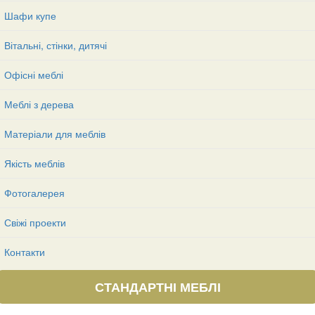
Шафи купе
Вітальні, стінки, дитячі
Офісні меблі
Меблі з дерева
Матеріали для меблів
Якість меблів
Фотогалерея
Свіжі проекти
Контакти
СТАНДАРТНІ МЕБЛІ