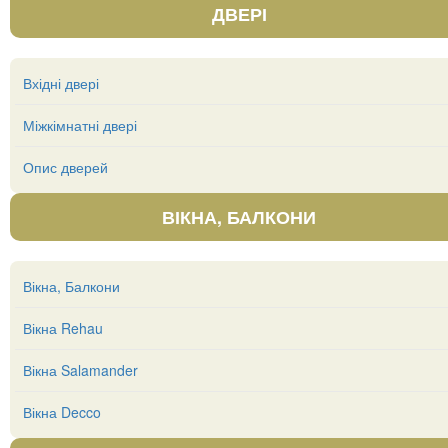
ДВЕРІ
Вхідні двері
Міжкімнатні двері
Опис дверей
ВІКНА, БАЛКОНИ
Вікна, Балкони
Вікна Rehau
Вікна Salamander
Вікна Decco