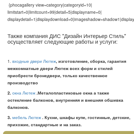
{phocagallery view=category|categoryid=10|
limitstart=0|limitcount=99|detail=5|displayname=0|
displaydetail=1|displaydownload=0|imageshadow=shadow1|display
Также компания ДИС "Дизайн Интерьер Стиль"
осуществляет следующие работы и услуги:
1.
входные двери Лютеж
, изготовление, сборка, гарантия
межкомнатные двери Лютеж всех форм и стилей
приобрести бронедвери, только качественное
производство
2.
окна Лютеж
.Металопластиковые окна а также
остекление балконов, внутренняя и внешняя обшивка
балконов.
3.
мебель Лютеж
. Кухни, шкафы купе, гостинные, детские,
прихожие, стандартные и на заказ.