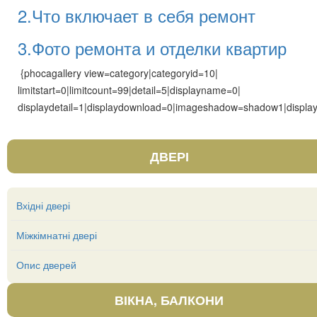
2.Что включает в себя ремонт
3.Фото ремонта и отделки квартир
{phocagallery view=category|categoryid=10|
limitstart=0|limitcount=99|detail=5|displayname=0|
displaydetail=1|displaydownload=0|imageshadow=shadow1|display
ДВЕРІ
Вхідні двері
Міжкімнатні двері
Опис дверей
ВІКНА, БАЛКОНИ