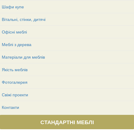
Шафи купе
Вітальні, стінки, дитячі
Офісні меблі
Меблі з дерева
Матеріали для меблів
Якість меблів
Фотогалерея
Свіжі проекти
Контакти
СТАНДАРТНІ МЕБЛІ