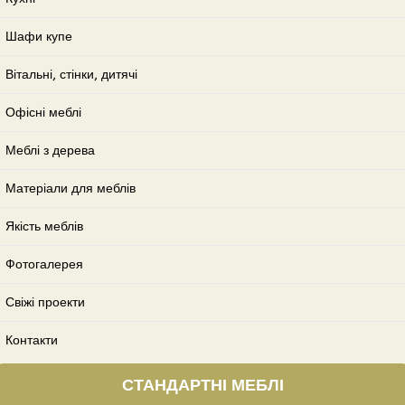
Шафи купе
Вітальні, стінки, дитячі
Офісні меблі
Меблі з дерева
Матеріали для меблів
Якість меблів
Фотогалерея
Свіжі проекти
Контакти
СТАНДАРТНІ МЕБЛІ