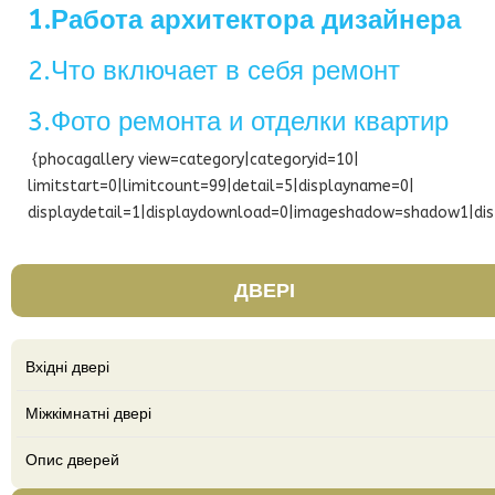
1.Работа архитектора дизайнера
2.Что включает в себя ремонт
3.Фото ремонта и отделки квартир
{phocagallery view=category|categoryid=10|
limitstart=0|limitcount=99|detail=5|displayname=0|
displaydetail=1|displaydownload=0|imageshadow=shadow1|dis
ДВЕРІ
Вхідні двері
Міжкімнатні двері
Опис дверей