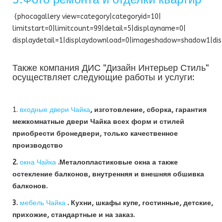
{phocagallery view=category|categoryid=10|
limitstart=0|limitcount=99|detail=5|displayname=0|
displaydetail=1|displaydownload=0|imageshadow=shadow1|dis
Также компания ДИС "Дизайн Интерьер Стиль"
осуществляет следующие работы и услуги:
1.
входные двери Чайка
, изготовление, сборка, гарантия
межкомнатные двери Чайка всех форм и стилей
приобрести бронедвери, только качественное
производство
2.
окна Чайка
.Металопластиковые окна а также
остекление балконов, внутренняя и внешняя обшивка
балконов.
3.
мебель Чайка
. Кухни, шкафы купе, гостинные, детские,
прихожие, стандартные и на заказ.