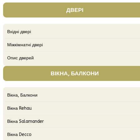
ДВЕРІ
Вхідні двері
Міжкімнатні двері
Опис дверей
ВІКНА, БАЛКОНИ
Вікна, Балкони
Вікна Rehau
Вікна Salamander
Вікна Decco