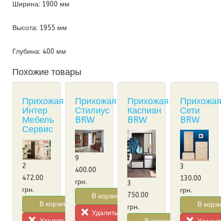
Ширина: 1900 мм
Высота: 1955 мм
Глубина: 400 мм
Похожие товары
Прихожая
Прихожая
Прихожая
Прихожа
Интер
Стилиус
Каспиан
Сети
Мебель
BRW
BRW
BRW
Сервис
9
2
3
400.00
472.00
130.00
грн.
3
грн.
грн.
750.00
В корзину!
В корзину!
В корзи
грн.
Удалить из корзины
Удалить из корзины