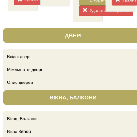
Удалить
В корзину!
Удалить из корзины
ДВЕРІ
Вхідні двері
Міжкімнатні двері
Опис дверей
ВІКНА, БАЛКОНИ
Вікна, Балкони
Вікна Rehau