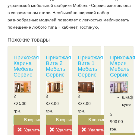
украинской мебельной фабрики Мебель-Сервис изготовлена
в современном стиле. Необычайно широкий набор
разнообразных модулей позволяет с легкостью меблировать
помещение любого типа – кабинет, гостиную,
Похожие товары
Прихожая
Прихожая
Прихожая
Прихожа
Карина
Вита 2
Вита 1
Мария
Мебель
Мебель
Мебель
Мебель
Сервис
Сервис
Сервис
Сервис
2
3
3
шкаф
324.00
323.00
323.00
купе
грн.
грн.
грн.
5
В корзину!
В корзину!
В корзину!
900.00
грн.
Удалить из корзины
Удалить из корзины
Удалить из корзины