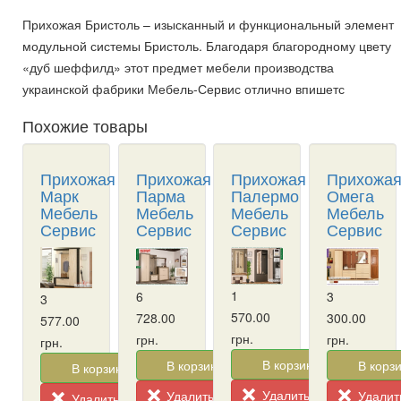
Прихожая Бристоль – изысканный и функциональный элемент
модульной системы Бристоль. Благодаря благородному цвету
«дуб шеффилд» этот предмет мебели производства
украинской фабрики Мебель-Сервис отлично впишетс
Похожие товары
Прихожая
Прихожая
Прихожая
Прихожа
Марк
Парма
Палермо
Омега
Мебель
Мебель
Мебель
Мебель
Сервис
Сервис
Сервис
Сервис
1
6
3
3
570.00
728.00
300.00
577.00
грн.
грн.
грн.
грн.
В корзину!
В корзину!
В корзи
В корзину!
Удалить из корзины
Удалить из корзины
Удалить
Удалить из корзины