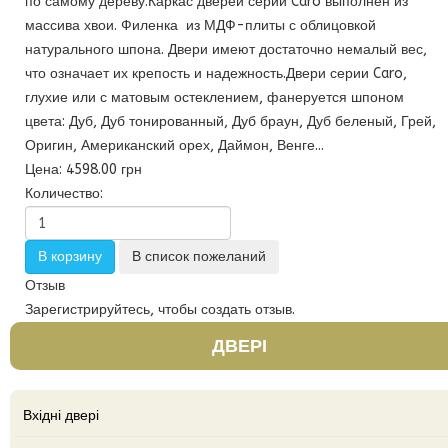
по самому дереву.Каркас дверей серии Caro выполнен из
массива хвои. Филенка из МДФ-плиты с облицовкой
натурального шпона. Двери имеют достаточно немалый вес,
что означает их крепость и надежность.Двери серии Caro,
глухие или с матовым остеклением, фанеруется шпоном
цвета: Дуб, Дуб тонированный, Дуб браун, Дуб беленый, Грей,
Оригин, Американский орех, Даймон, Венге...
Цена:
4598.00 грн
Количество:
Отзыв
Зарегистрируйтесь, чтобы создать отзыв.
ДВЕРІ
Вхідні двері