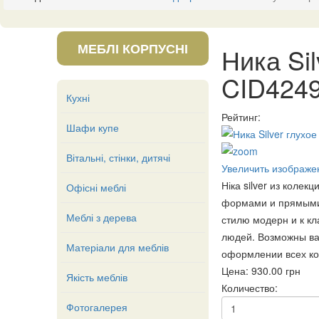
МЕБЛІ КОРПУСНІ
Ника Si
CID424
Кухні
Рейтинг:
Шафи купе
Вітальні, стінки, дитячі
Увеличить изображе
Ніка silver из кол
Офісні меблі
формами и прямыми 
Меблі з дерева
стилю модерн и к к
людей. Возможны ва
Матеріали для меблів
оформлении всех ком
Цена:
930.00 грн
Якість меблів
Количество:
Фотогалерея