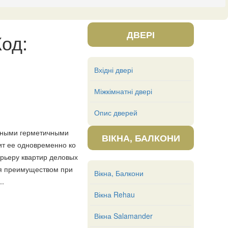
ДВЕРІ
Код:
Вхідні двері
Міжкімнатні двері
Опис дверей
льными герметичными
ВІКНА, БАЛКОНИ
ит ее одновременно ко
рьеру квартир деловых
ся преимуществом при
Вікна, Балкони
..
Вікна Rehau
Вікна Salamander