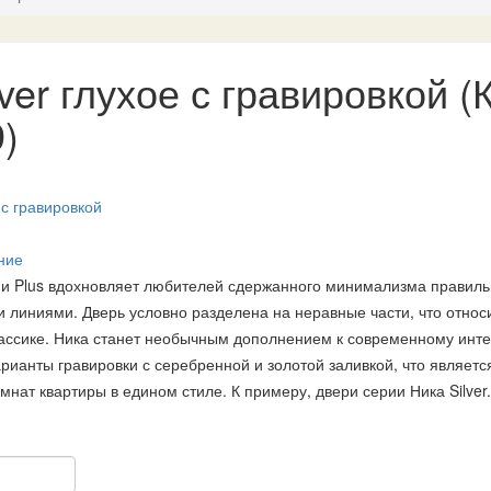
lver глухое с гравировкой
(
9
)
ние
екции Plus вдохновляет любителей сдержанного минимализма прави
линиями. Дверь условно разделена на неравные части, что относ
лассике. Ника станет необычным дополнением к современному инте
рианты гравировки с серебренной и золотой заливкой, что являет
нат квартиры в едином стиле. К примеру, двери серии Ника Silver.