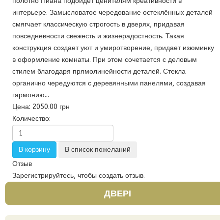
полотно Пиана подойдет ценителям креативности в
интерьере. Замысловатое чередование остеклённых деталей
смягчает классическую строгость в дверях, придавая
повседневности свежесть и жизнерадостность. Такая
конструкция создает уют и умиротворение, придает изюминку
в оформление комнаты. При этом сочетается с деловым
стилем благодаря прямолинейности деталей. Стекла
органично чередуются с деревянными панелями, создавая
гармонию...
Цена:
2050.00 грн
Количество:
Отзыв
Зарегистрируйтесь, чтобы создать отзыв.
ДВЕРІ