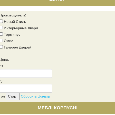
Производитель:
Новый Стиль
Интерьерные Двери
Терминус
Омис
Галерея Дверей
Цена:
от
до
грн
Сбросить фильтр
МЕБЛІ КОРПУСНІ