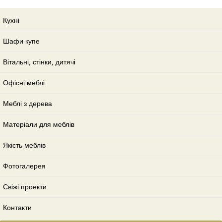
Кухні
Шафи купе
Вітальні, стінки, дитячі
Офісні меблі
Меблі з дерева
Матеріали для меблів
Якість меблів
Фотогалерея
Свіжі проекти
Контакти