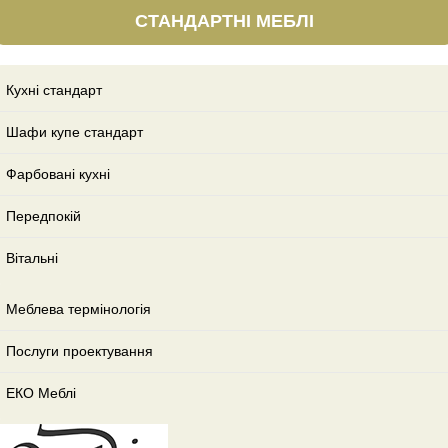
СТАНДАРТНІ МЕБЛІ
Кухні стандарт
Шафи купе стандарт
Фарбовані кухні
Передпокій
Вітальні
Меблева термінологія
Послуги проектування
ЕКО Меблі