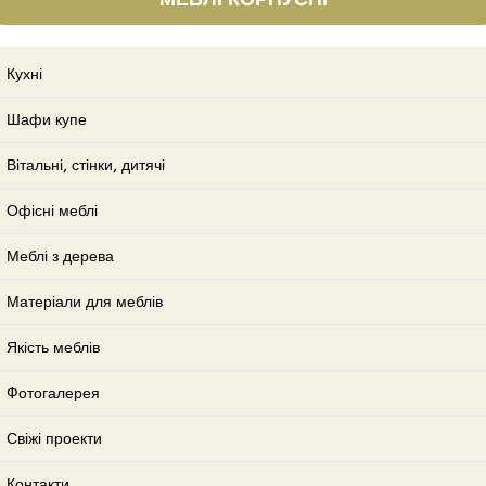
Кухні
Шафи купе
Вітальні, стінки, дитячі
Офісні меблі
Меблі з дерева
Матеріали для меблів
Якість меблів
Фотогалерея
Свіжі проекти
Контакти